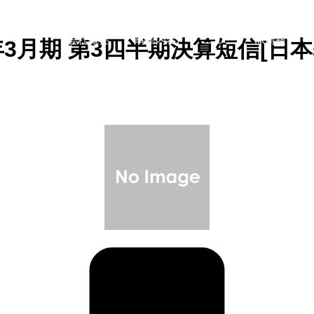
会社概要
事業内容
ニュース・IR情報
6年3月期 第3四半期決算短信[日